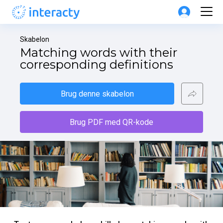
Skabelon
Matching words with their 
corresponding definitions
Brug denne skabelon
Brug PDF med QR-kode