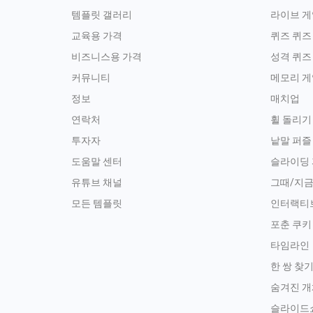
템플릿 갤러리
라이브 게
교육용 가격
퀴즈 퀴즈
비즈니스용 가격
성격 퀴즈
커뮤니티
메모리 게
정보
매치업
연락처
휠 돌리기
투자자
낱말 퍼즐
도움말 센터
슬라이딩
유튜브 채널
그때/지
모든 템플릿
인터랙티
포춘 쿠키
타임라인
한 쌍 찾
숨겨진 개
슬라이드