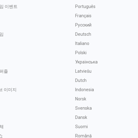
임 이벤트
Português
Français
Русский
임
Deutsch
Italiano
Polski
Українська
 퍼즐
Latviešu
금
Dutch
브 이미지
Indonesia
Norsk
Svenska
기
Dansk
체
Suomi
쇼
Română