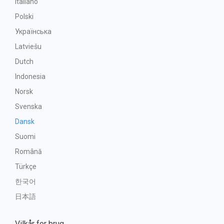
Italiano
Polski
Українська
Latviešu
Dutch
Indonesia
Norsk
Svenska
Dansk
Suomi
Română
Türkçe
한국어
日本語
Vilkår for brug