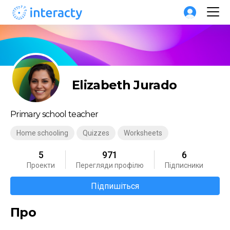
Elizabeth Jurado
Primary school teacher
Home schooling
Quizzes
Worksheets
5
971
6
Проекти
Перегляди профілю
Підписники
Підпишіться
Про