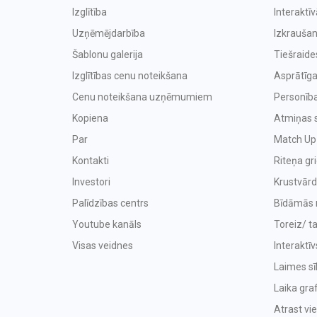
Izglītība
Interaktī
Uzņēmējdarbība
Izkraušan
Šablonu galerija
Tiešraide
Izglītības cenu noteikšana
Asprātīga
Cenu noteikšana uzņēmumiem
Personība
Kopiena
Atmiņas 
Par
Match Up
Kontakti
Riteņa gr
Investori
Krustvārd
Palīdzības centrs
Bīdāmās 
Youtube kanāls
Toreiz/ t
Visas veidnes
Interaktīv
Laimes sīk
Laika graf
Atrast vi