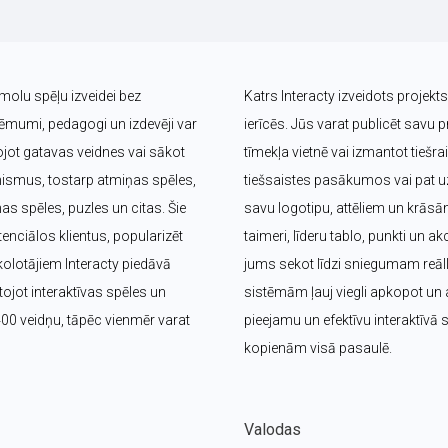
īmolu spēļu izveidei bez 
Katrs Interacty izveidots projek
umi, pedagogi un izdevēji var 
ierīcēs. Jūs varat publicēt savu pr
jot gatavas veidnes vai sākot 
tīmekļa vietnē vai izmantot tieš
nismus, tostarp atmiņas spēles, 
tiešsaistes pasākumos vai pat uz 
s spēles, puzles un citas. Šie 
savu logotipu, attēliem un krāsā
nciālos klientus, popularizēt 
taimeri, līderu tablo, punkti un ak
olotājiem Interacty piedāvā 
jums sekot līdzi sniegumam reālla
jot interaktīvas spēles un 
sistēmām ļauj viegli apkopot un a
400 veidņu, tāpēc vienmēr varat 
pieejamu un efektīvu interaktīvā
kopienām visā pasaulē.
Valodas