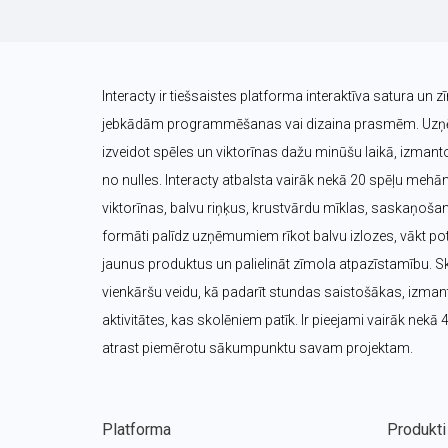
Interacty ir tiešsaistes platforma interaktīva satura un z
jebkādām programmēšanas vai dizaina prasmēm. Uzņēm
izveidot spēles un viktorīnas dažu minūšu laikā, izmanto
no nulles. Interacty atbalsta vairāk nekā 20 spēļu mehā
viktorīnas, balvu riņķus, krustvārdu mīklas, saskaņošana
formāti palīdz uzņēmumiem rīkot balvu izlozes, vākt pote
jaunus produktus un palielināt zīmola atpazīstamību. Sk
vienkāršu veidu, kā padarīt stundas saistošākas, izmanto
aktivitātes, kas skolēniem patīk. Ir pieejami vairāk nekā 
atrast piemērotu sākumpunktu savam projektam.
Platforma
Produkti