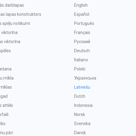
vās darblapas
English
as lapas konstruktors
Español
s spēļu notikumi
Português
 viktorīna
Français
s viktorīna
Русский
spēles
Deutsch
Italiano
iešana
Polski
u mīkla
Українська
mīklas
Latviešu
agad
Dutch
s attēls
Indonesia
faili
Norsk
iks
Svenska
enu pāri
Dansk