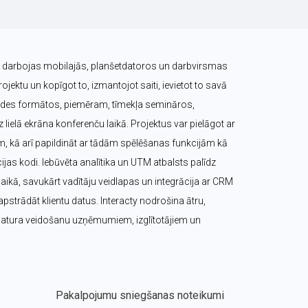
ts darbojas mobilajās, planšetdatoros un darbvirsmas 
ojektu un kopīgot to, izmantojot saiti, ievietot to savā 
raides formātos, piemēram, tīmekļa semināros, 
lielā ekrāna konferenču laikā. Projektus var pielāgot ar 
m, kā arī papildināt ar tādām spēlēšanas funkcijām kā 
cijas kodi. Iebūvēta analītika un UTM atbalsts palīdz 
ikā, savukārt vadītāju veidlapas un integrācija ar CRM 
pstrādāt klientu datus. Interacty nodrošina ātru, 
 satura veidošanu uzņēmumiem, izglītotājiem un 
Pakalpojumu sniegšanas noteikumi