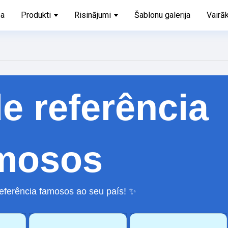
ba
Produkti
Risinājumi
Šablonu galerija
Vairā