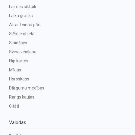
Laimes sīkfaili
Laika grafiks
Atrast vienu pāri
Slēptie objekti
Slaidšovs
Svina veidlapa
Flip kartes
Mīklas
Horoskops
Dārgumu medības
Rangs kaujas
Citāti
Valodas