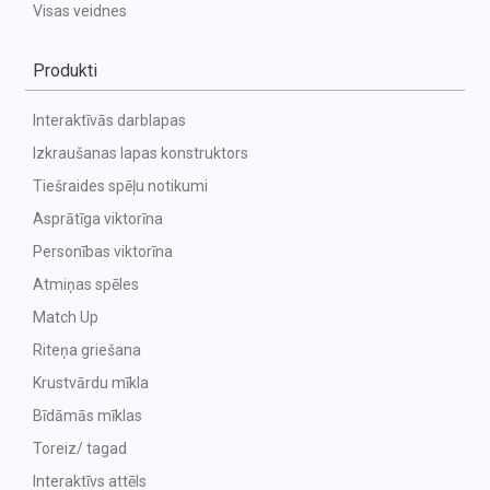
Visas veidnes
Produkti
Interaktīvās darblapas
Izkraušanas lapas konstruktors
Tiešraides spēļu notikumi
Asprātīga viktorīna
Personības viktorīna
Atmiņas spēles
Match Up
Riteņa griešana
Krustvārdu mīkla
Bīdāmās mīklas
Toreiz/ tagad
Interaktīvs attēls