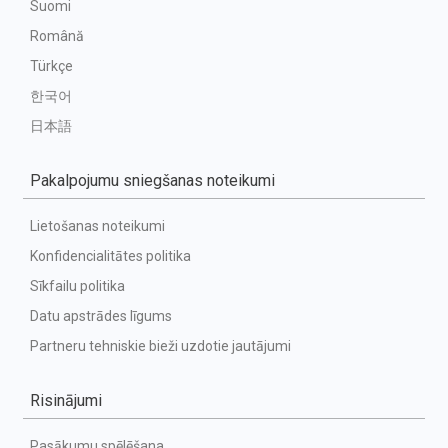
Suomi
Română
Türkçe
한국어
日本語
Pakalpojumu sniegšanas noteikumi
Lietošanas noteikumi
Konfidencialitātes politika
Sīkfailu politika
Datu apstrādes līgums
Partneru tehniskie bieži uzdotie jautājumi
Risinājumi
Pasākumu spēlēšana