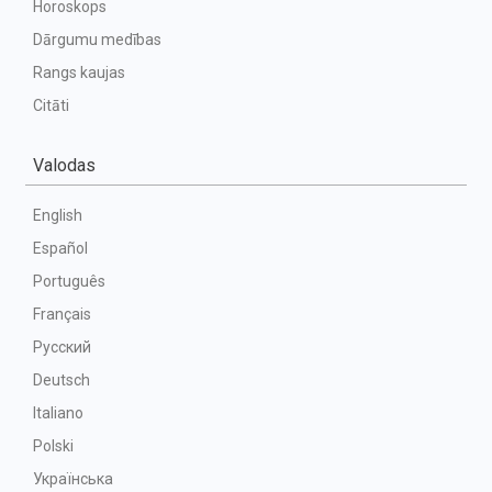
Horoskops
Dārgumu medības
Rangs kaujas
Citāti
Valodas
English
Español
Português
Français
Русский
Deutsch
Italiano
Polski
Українська