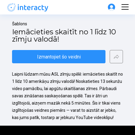
Šablons
Iemācieties skaitīt no 1 līdz 10 
zīmju valodā!
Izmantojiet šo veidni
Laipni lūdzam mūsu ASL zīmju spēlē: iemācieties skaitīt no 
1 līdz 10 amerikāņu zīmju valodā! Noskatieties 13 sekunžu 
video pamācību, lai apgūtu skaitīšanas zīmes. Pārbaudi 
savas zināšanas saskaņošanas spēlē. Tas ir ātri un 
izglītojoši, aizņem mazāk nekā 5 minūtes. Šis ir tikai viens 
izglītojošas veidnes piemērs — varat to aizstāt ar jebko, 
kas jums patīk, tostarp ar jebkuru YouTube videoklipu!