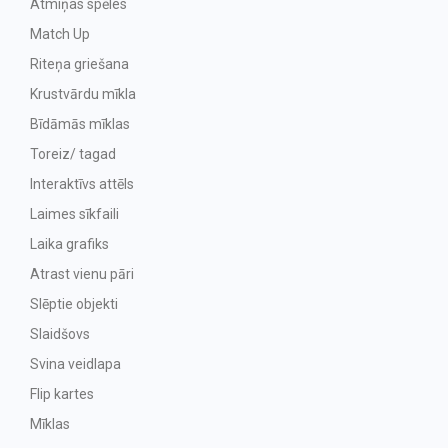
Atmiņas spēles
Match Up
Riteņa griešana
Krustvārdu mīkla
Bīdāmās mīklas
Toreiz/ tagad
Interaktīvs attēls
Laimes sīkfaili
Laika grafiks
Atrast vienu pāri
Slēptie objekti
Slaidšovs
Svina veidlapa
Flip kartes
Mīklas