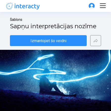
Šablons
Sapņu interpretācijas nozīme
Izmantojiet šo veidni