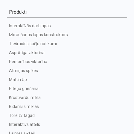
Produkti
Interaktīvās darblapas
Izkraušanas lapas konstruktors
Tiešraides spēļu notikumi
Asprātīga viktorīna
Personības viktorīna
Atmiņas spēles
Match Up
Riteņa griešana
Krustvārdu mīkla
Bīdāmās mīklas
Toreiz/ tagad
Interaktīvs attēls
Laimes sīkfaili