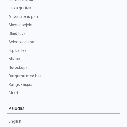
Laika grafiks
Atrast vienu pāri
Slēptie objekti
Slaidšovs
Svina veidlapa
Flip kartes
Mīklas
Horoskops
Dārgumu medības
Rangs kaujas
Citāti
Valodas
English