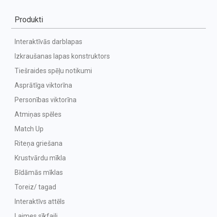
Produkti
Interaktīvās darblapas
Izkraušanas lapas konstruktors
Tiešraides spēļu notikumi
Asprātīga viktorīna
Personības viktorīna
Atmiņas spēles
Match Up
Riteņa griešana
Krustvārdu mīkla
Bīdāmās mīklas
Toreiz/ tagad
Interaktīvs attēls
Laimes sīkfaili