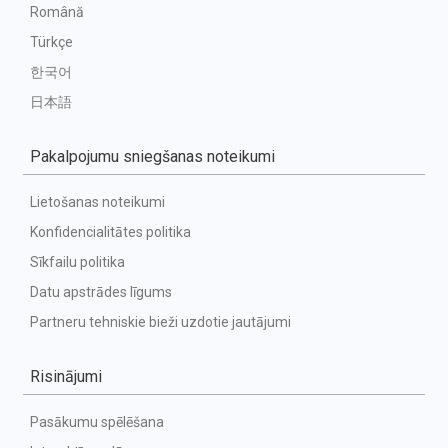
Română
Türkçe
한국어
日本語
Pakalpojumu sniegšanas noteikumi
Lietošanas noteikumi
Konfidencialitātes politika
Sīkfailu politika
Datu apstrādes līgums
Partneru tehniskie bieži uzdotie jautājumi
Risinājumi
Pasākumu spēlēšana