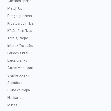
Atmiņas spēles
Match Up
Riteņa griešana
Krustvārdu mīkla
Bīdāmās mīklas
Toreiz/ tagad
Interaktīvs attēls
Laimes sīkfaili
Laika grafiks
Atrast vienu pāri
Slēptie objekti
Slaidšovs
Svina veidlapa
Flip kartes
Mīklas