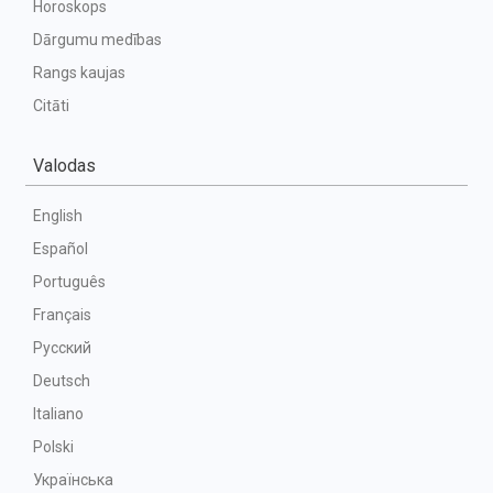
Horoskops
Dārgumu medības
Rangs kaujas
Citāti
Valodas
English
Español
Português
Français
Русский
Deutsch
Italiano
Polski
Українська