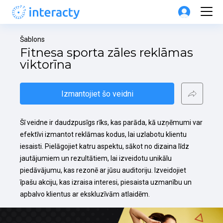
Šablons
Fitnesa sporta zāles reklāmas 
viktorīna
Izmantojiet šo veidni
Šī veidne ir daudzpusīgs rīks, kas parāda, kā uzņēmumi var 
efektīvi izmantot reklāmas kodus, lai uzlabotu klientu 
iesaisti. Pielāgojiet katru aspektu, sākot no dizaina līdz 
jautājumiem un rezultātiem, lai izveidotu unikālu 
piedāvājumu, kas rezonē ar jūsu auditoriju. Izveidojiet 
īpašu akciju, kas izraisa interesi, piesaista uzmanību un 
apbalvo klientus ar ekskluzīvām atlaidēm.