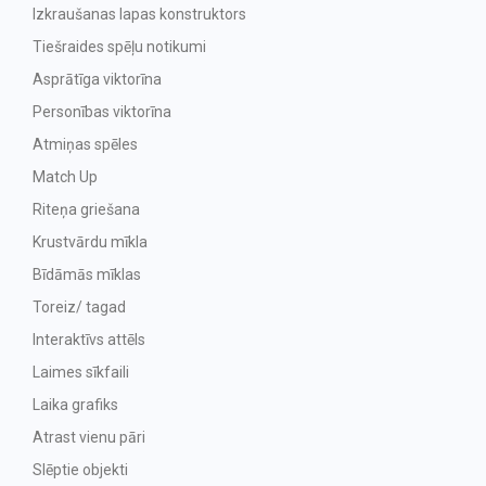
Izkraušanas lapas konstruktors
Tiešraides spēļu notikumi
Asprātīga viktorīna
Personības viktorīna
Atmiņas spēles
Match Up
Riteņa griešana
Krustvārdu mīkla
Bīdāmās mīklas
Toreiz/ tagad
Interaktīvs attēls
Laimes sīkfaili
Laika grafiks
Atrast vienu pāri
Slēptie objekti