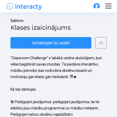
Šablons
Klases izaicinājums
Izmantojiet šo veidni
"Classroom Challenge" ir labākā veidne skolotājiem, kuri 
vēlas bagātināt savas stundas. Tā piedāvā interaktīvu 
mācību pieredzi, kas nodrošina skolēnu iesaisti un 
motivāciju gan klasē, gan tiešsaistē. 🧑‍🎓

Kā tas darbojas:

🛠️ Pielāgojiet jautājumus: pielāgojiet jautājumus, lai tie 
atbilstu jūsu mācību programmai un mācību mērķiem. 
Pielāgojiet saturu skolēnu vajadzībām.
