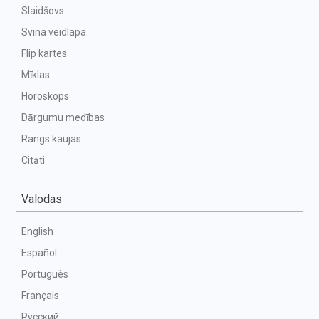
Slaidšovs
Svina veidlapa
Flip kartes
Mīklas
Horoskops
Dārgumu medības
Rangs kaujas
Citāti
Valodas
English
Español
Português
Français
Русский