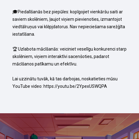
🎓Piedalīšanās bez piepūles: kopīgojiet vienkāršu saiti ar 
saviem skolēniem, ļaujot viņiem pievienoties, izmantojot 
viedtālruņus vai klēpjdatorus. Nav nepieciešama sarežģīta 
iestatīšana.

🏆 Uzlabota mācīšanās: veiciniet veselīgu konkurenci starp 
skolēniem, viņiem interaktīvi sacenšoties, padarot 
mācīšanos patīkamu un efektīvu.

Lai uzzinātu tuvāk, kā tas darbojas, noskatieties mūsu 
YouTube video: https://youtu.be/2YpexUSWQPA