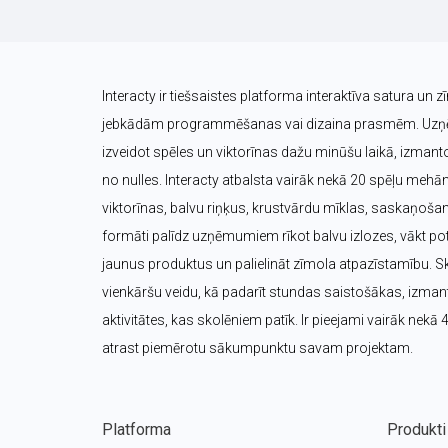
Interacty ir tiešsaistes platforma interaktīva satura un z
jebkādām programmēšanas vai dizaina prasmēm. Uzņēm
izveidot spēles un viktorīnas dažu minūšu laikā, izmanto
no nulles. Interacty atbalsta vairāk nekā 20 spēļu mehā
viktorīnas, balvu riņķus, krustvārdu mīklas, saskaņošana
formāti palīdz uzņēmumiem rīkot balvu izlozes, vākt pote
jaunus produktus un palielināt zīmola atpazīstamību. Sk
vienkāršu veidu, kā padarīt stundas saistošākas, izmanto
aktivitātes, kas skolēniem patīk. Ir pieejami vairāk nekā 
atrast piemērotu sākumpunktu savam projektam.
Platforma
Produkti