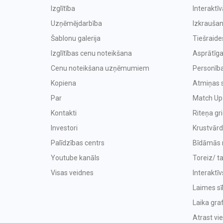
Izglītība
Interaktī
Uzņēmējdarbība
Izkraušan
Šablonu galerija
Tiešraide
Izglītības cenu noteikšana
Asprātīga
Cenu noteikšana uzņēmumiem
Personība
Kopiena
Atmiņas 
Par
Match Up
Kontakti
Riteņa gr
Investori
Krustvārd
Palīdzības centrs
Bīdāmās 
Youtube kanāls
Toreiz/ t
Visas veidnes
Interaktīv
Laimes sīk
Laika graf
Atrast vi