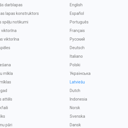
vās darblapas
English
as lapas konstruktors
Español
s spēļu notikumi
Português
 viktorīna
Français
s viktorīna
Русский
spēles
Deutsch
Italiano
iešana
Polski
u mīkla
Українська
mīklas
Latviešu
agad
Dutch
s attēls
Indonesia
faili
Norsk
iks
Svenska
enu pāri
Dansk