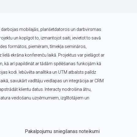
ts darbojas mobilajās, planšetdatoros un darbvirsmas 
ojektu un kopīgot to, izmantojot saiti, ievietot to savā 
raides formātos, piemēram, tīmekļa semināros, 
lielā ekrāna konferenču laikā. Projektus var pielāgot ar 
m, kā arī papildināt ar tādām spēlēšanas funkcijām kā 
cijas kodi. Iebūvēta analītika un UTM atbalsts palīdz 
ikā, savukārt vadītāju veidlapas un integrācija ar CRM 
pstrādāt klientu datus. Interacty nodrošina ātru, 
 satura veidošanu uzņēmumiem, izglītotājiem un 
Pakalpojumu sniegšanas noteikumi