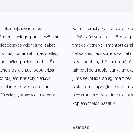
īmolu spēļu izveidei bez 
Katrs Interacty izveidots projek
umi, pedagogi un izdevēji var 
ierīcēs. Jūs varat publicēt savu pr
jot gatavas veidnes vai sākot 
tīmekļa vietnē vai izmantot tieš
nismus, tostarp atmiņas spēles, 
tiešsaistes pasākumos vai pat uz 
s spēles, puzles un citas. Šie 
savu logotipu, attēliem un krāsā
nciālos klientus, popularizēt 
taimeri, līderu tablo, punkti un ak
olotājiem Interacty piedāvā 
jums sekot līdzi sniegumam reālla
jot interaktīvas spēles un 
sistēmām ļauj viegli apkopot un a
400 veidņu, tāpēc vienmēr varat 
pieejamu un efektīvu interaktīvā
kopienām visā pasaulē.
Valodas