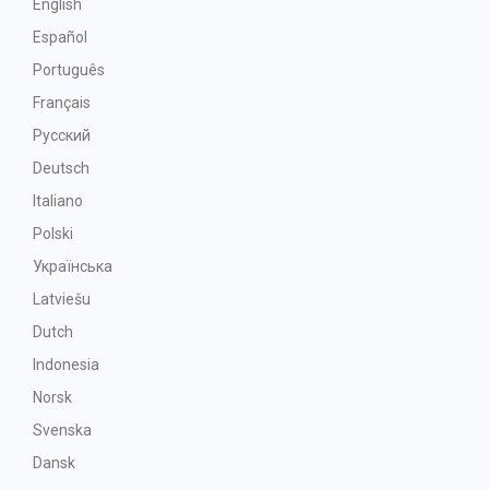
English
Español
Português
Français
Русский
Deutsch
Italiano
Polski
Українська
Latviešu
Dutch
Indonesia
Norsk
Svenska
Dansk