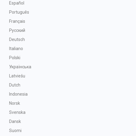
Español
Português
Français
Русский
Deutsch
Italiano
Polski
Українська
Latviešu
Dutch
Indonesia
Norsk
Svenska
Dansk
Suomi