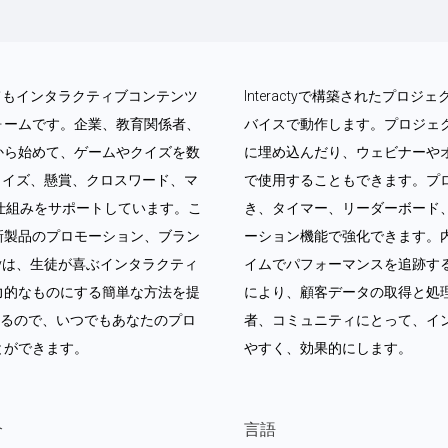
なくてもインタラクティブコンテンツ
Interactyで構築されたプ
ォームです。企業、教育関係者、
バイスで動作します。プロジェ
から始めて、ゲームやクイズを数
に埋め込んだり、ウェビナーや
ム、クイズ、懸賞、クロスワード、マ
で使用することもできます。プ
仕組みをサポートしています。こ
き、タイマー、リーダーボード
新製品のプロモーション、ブラン
ーション機能で強化できます。
ctyは、生徒が喜ぶインタラクティ
イムでパフォーマンスを追跡す
力的なものにする簡単な方法を提
により、顧客データの取得と処理が
いるので、いつでもあなたのプロ
者、コミュニティにとって、イ
とができます。
やすく、効果的にします。
介
言語