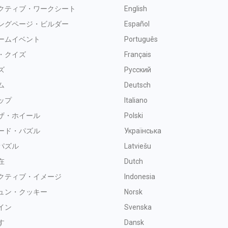
クティブ・ワークシート
English
ングページ・ビルダー
Español
ームイベント
Português
・クイズ
Français
ズ
Русский
ム
Deutsch
ップ
Italiano
ザ・ホイール
Polski
ード・パズル
Українська
パズル
Latviešu
在
Dutch
クティブ・イメージ
Indonesia
ュン・クッキー
Norsk
イン
Svenska
す
Dansk