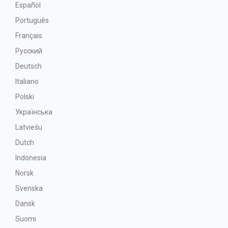
Español
Português
Français
Русский
Deutsch
Italiano
Polski
Українська
Latviešu
Dutch
Indonesia
Norsk
Svenska
Dansk
Suomi