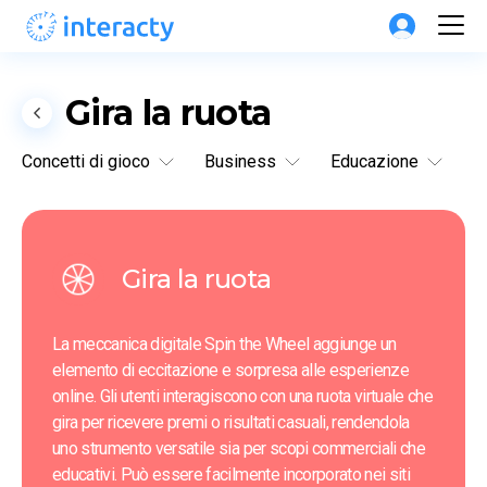
Gira la ruota
Concetti di gioco
Business
Educazione
Gira la ruota
La meccanica digitale Spin the Wheel aggiunge un 
elemento di eccitazione e sorpresa alle esperienze 
online. Gli utenti interagiscono con una ruota virtuale che 
gira per ricevere premi o risultati casuali, rendendola 
uno strumento versatile sia per scopi commerciali che 
educativi. Può essere facilmente incorporato nei siti 