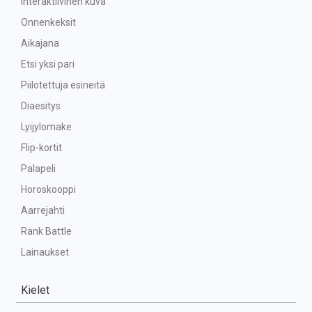
Interaktiivinen kuva
Onnenkeksit
Aikajana
Etsi yksi pari
Piilotettuja esineitä
Diaesitys
Lyijylomake
Flip-kortit
Palapeli
Horoskooppi
Aarrejahti
Rank Battle
Lainaukset
Kielet