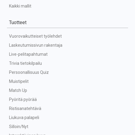
Kaikki mallit
Tuotteet
Vuorovaikutteiset työlehdet
Laskeutumissivun rakentaja
Live-pelitapahtumat
Trivia tietokilpailu
Persoonallisuus Quiz
Muistipelit
Match Up
Pyöritä pyörää
Ristisanatehtävä
Liukuva palapeli
Silloin/Nyt