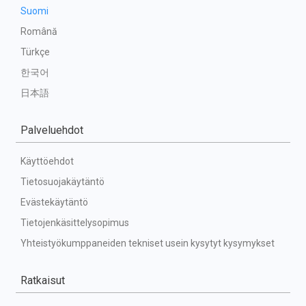
Suomi
Română
Türkçe
한국어
日本語
Palveluehdot
Käyttöehdot
Tietosuojakäytäntö
Evästekäytäntö
Tietojenkäsittelysopimus
Yhteistyökumppaneiden tekniset usein kysytyt kysymykset
Ratkaisut