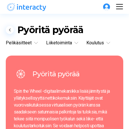
Pyöritä pyörää
Pelikäsitteet
Liiketoiminta
Koulutus
Pyöritä pyörää
Spin the Wheel -digitaalimekaniikka lisää jännitystä ja 
yllätyksellisyyttä nettikokemuksiin. Käyttäjät ovat 
vuorovaikutuksessa virtuaalisen pyörän kanssa 
saadakseen satunnaisia palkintoja tai tuloksia, mikä 
tekee siitä monipuolisen työkalun sekä liike- että 
koulutustarkoituksiin. Se voidaan helposti upottaa 