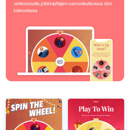
verkkosivuille, jotta käyttäjien vuorovaikutteisuus olisi 
kiinnostavaa.