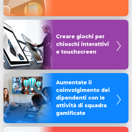
In palio pre
limitati con
di vostra s
Creare gioc