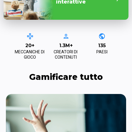
Piattaforma
automazion
marketing 
costruita pe
20+
1.3M+
135
MECCANICHE DI 
CREATORI DI 
PAESI
scala
GIOCO
CONTENUTI
Gamificare tutto
Giochi di m
il marketing
prestazion