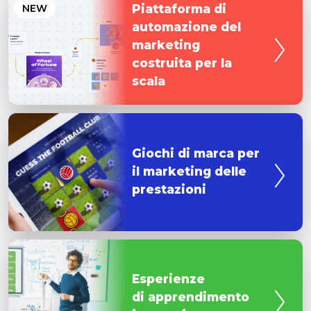
chioschi int
NEW
e touchscr
Aumentate i
coinvolgim
dipendenti 
attività di 
gamificate