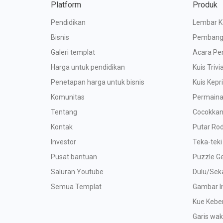
Platform
Produk
Pendidikan
Lembar Ke
Bisnis
Pembang
Galeri templat
Acara Pe
Harga untuk pendidikan
Kuis Trivi
Penetapan harga untuk bisnis
Kuis Kepr
Komunitas
Permaina
Tentang
Cocokka
Kontak
Putar Ro
Investor
Teka-teki
Pusat bantuan
Puzzle G
Saluran Youtube
Dulu/Sek
Semua Templat
Gambar In
Kue Kebe
Garis wak