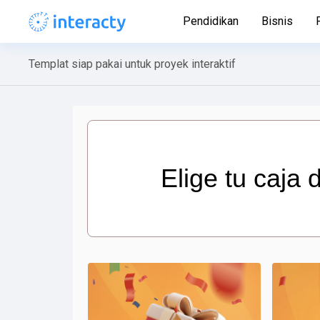
Pendidikan
Bisnis
Templat siap pakai untuk proyek interaktif