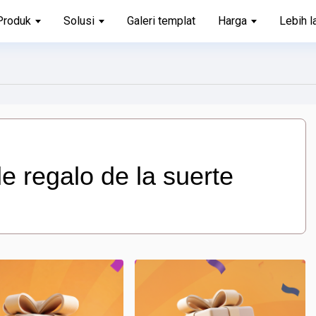
Produk
Solusi
Galeri templat
Harga
Lebih l