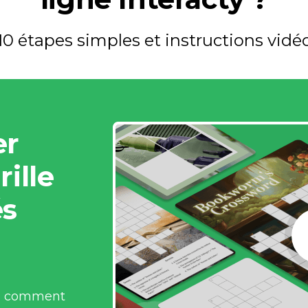
10 étapes simples et instructions vidé
r 
ille 
s 
z comment 