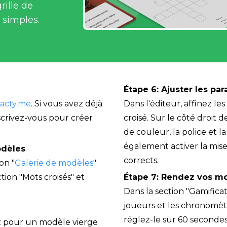
ille de 
 simples.
Étape 6
: 
Ajuster les par
racty.me
. Si vous avez déjà 
Dans l'éditeur, affinez le
crivez-vous pour créer 
croisé. Sur le côté droit 
de couleur, la police et l
également activer la mise
odèles
corrects.
on "
Galerie de modèles
" 
ion "Mots croisés" et 
Étape 7
: 
Rendez vos mo
Dans la section "Gamificat
joueurs et les chronomèt
réglez-le sur 60 secondes 
z pour un modèle vierge 