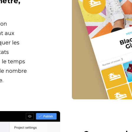
ètre, 
on 
t aux 
uer les 
ats 
 le temps 
 le nombre 
e.