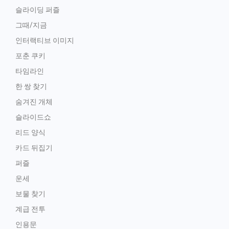
슬라이딩 퍼즐
그때/지금
인터랙티브 이미지
포춘 쿠키
타임라인
한 쌍 찾기
숨겨진 개체
슬라이드쇼
리드 양식
카드 뒤집기
퍼즐
운세
보물 찾기
계급 전투
인용문