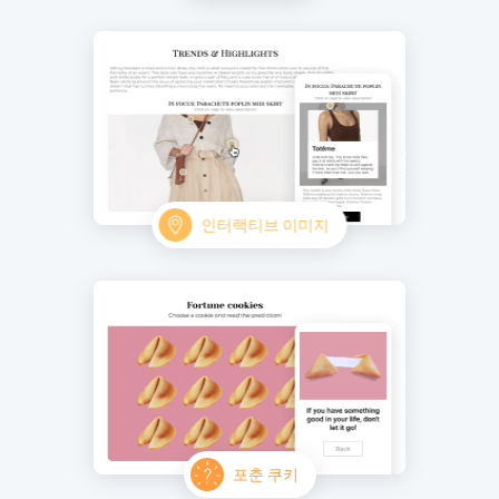
인터랙티브 이미지
포춘 쿠키