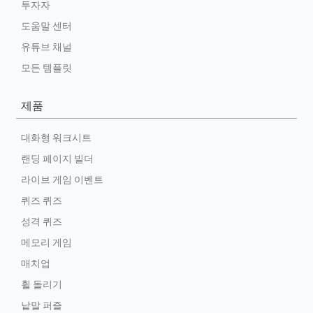
투자자
도움말 센터
유튜브 채널
모든 템플릿
제품
대화형 워크시트
랜딩 페이지 빌더
라이브 게임 이벤트
퀴즈 퀴즈
성격 퀴즈
메모리 게임
매치업
휠 돌리기
낱말 퍼즐