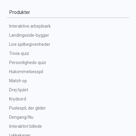
Produkter
Interaktive arbejdsark
Landingsside-bygger
Live spilbegivenheder
Trivia-quiz
Personligheds-quiz
Hukommelsesspil
Match op
Drej hjulet
Krydsord
Puslespil, der glider
Dengang/Nu
Interaktivt billede
Lykkekager