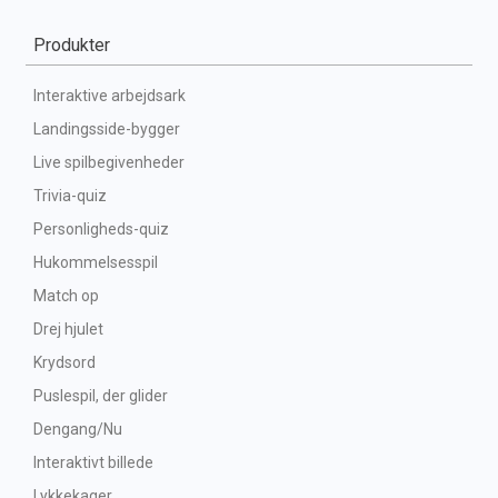
Produkter
Interaktive arbejdsark
Landingsside-bygger
Live spilbegivenheder
Trivia-quiz
Personligheds-quiz
Hukommelsesspil
Match op
Drej hjulet
Krydsord
Puslespil, der glider
Dengang/Nu
Interaktivt billede
Lykkekager