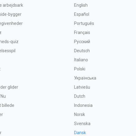
ve arbejdsark
English
side-bygger
Español
begivenheder
Português
z
Français
heds-quiz
Русский
sesspil
Deutsch
Italiano
t
Polski
Українська
 der glider
Latviešu
/Nu
Dutch
t billede
Indonesia
er
Norsk
Svenska
r
Dansk