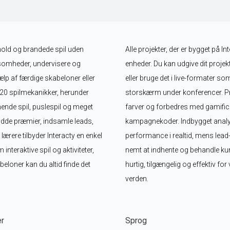
dhold og brandede spil uden 
Alle projekter, der er bygget på In
somheder, undervisere og 
enheder. Du kan udgive dit projekt
lp af færdige skabeloner eller 
eller bruge det i live-formater so
 20 spilmekanikker, herunder 
storskærm under konferencer. Proj
nde spil, puslespil og meget 
farver og forbedres med gamifica
dde præmier, indsamle leads, 
kampagnekoder. Indbygget analy
ere tilbyder Interacty en enkel 
performance i realtid, mens lead
eraktive spil og aktiviteter, 
nemt at indhente og behandle kund
loner kan du altid finde det 
hurtig, tilgængelig og effektiv fo
verden.
er
Sprog