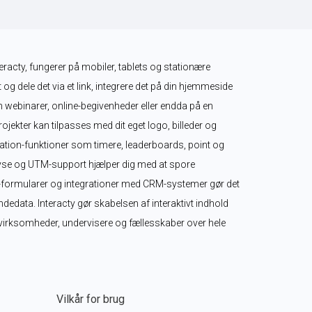
teracty, fungerer på mobiler, tablets og stationære 
 og dele det via et link, integrere det på din hjemmeside 
m webinarer, online-begivenheder eller endda på en 
ekter kan tilpasses med dit eget logo, billeder og 
tion-funktioner som timere, leaderboards, point og 
se og UTM-support hjælper dig med at spore 
-formularer og integrationer med CRM-systemer gør det 
edata. Interacty gør skabelsen af interaktivt indhold 
r virksomheder, undervisere og fællesskaber over hele 
Vilkår for brug