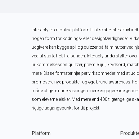
Interacty er en online platform til at skabe interaktivt in
nogen form for kodnings- eller designfærdigheder. Virk
udgivere kan bygge spil og quizzer på få minutter ved hjæ
ved at starte helt fra bunden. Interacty understøtter over
hukommelsesspil, quizzer, præmiehjul, krydsord, matche
mere. Disse formater hjælper virksomheder med at udlo
promovere nye produkter og øge brand awareness. For lær
måde at gøre undervisningen mere engagerende gennem int
som eleverne elsker. Med mere end 400 tilgængelige skabe
rigtige udgangspunkt for dit projekt.
Platform
Produkt