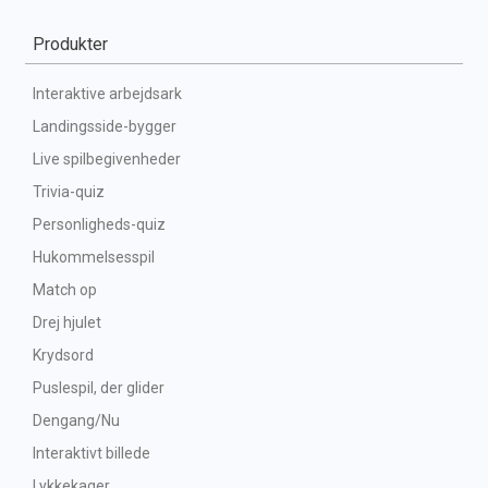
Produkter
Interaktive arbejdsark
Landingsside-bygger
Live spilbegivenheder
Trivia-quiz
Personligheds-quiz
Hukommelsesspil
Match op
Drej hjulet
Krydsord
Puslespil, der glider
Dengang/Nu
Interaktivt billede
Lykkekager