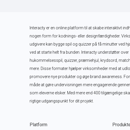
Interacty er en online platform til at skabe interaktivt in
nogen form for kodnings- eller designfærdigheder. Virk
udgivere kan bygge spil og quizzer på få minutter ved hjæ
ved at starte helt fra bunden. Interacty understøtter over
hukommelsesspil, quizzer, præmiehjul, krydsord, matche
mere. Disse formater hjælper virksomheder med at udlo
promovere nye produkter og øge brand awareness. For lær
måde at gøre undervisningen mere engagerende gennem int
som eleverne elsker. Med mere end 400 tilgængelige skabe
rigtige udgangspunkt for dit projekt.
Platform
Produkt