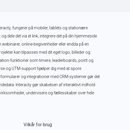
teracty, fungerer på mobiler, tablets og stationære 
 og dele det via et link, integrere det på din hjemmeside 
m webinarer, online-begivenheder eller endda på en 
ekter kan tilpasses med dit eget logo, billeder og 
tion-funktioner som timere, leaderboards, point og 
se og UTM-support hjælper dig med at spore 
-formularer og integrationer med CRM-systemer gør det 
edata. Interacty gør skabelsen af interaktivt indhold 
r virksomheder, undervisere og fællesskaber over hele 
Vilkår for brug