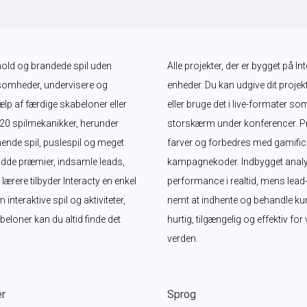
dhold og brandede spil uden 
Alle projekter, der er bygget på In
somheder, undervisere og 
enheder. Du kan udgive dit projekt
lp af færdige skabeloner eller 
eller bruge det i live-formater so
 20 spilmekanikker, herunder 
storskærm under konferencer. Proj
nde spil, puslespil og meget 
farver og forbedres med gamifica
dde præmier, indsamle leads, 
kampagnekoder. Indbygget analy
ere tilbyder Interacty en enkel 
performance i realtid, mens lead
eraktive spil og aktiviteter, 
nemt at indhente og behandle kund
loner kan du altid finde det 
hurtig, tilgængelig og effektiv fo
verden.
er
Sprog