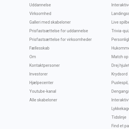
Uddannelse
Interakti
Virksomhed
Landings
Galleri med skabeloner
Live spil
Prisfastsættelse for uddannelse
Trivia-qui
Prisfastsættelse for virksomheder
Personlig
Fællesskab
Hukommel
Om
Match op
Kontaktpersoner
Drej hjule
Investorer
Krydsord
Hjælpecenter
Puslespil,
Youtube-kanal
Dengang
Alle skabeloner
Interaktiv
Lykkekag
Tidslinje
Find et pa