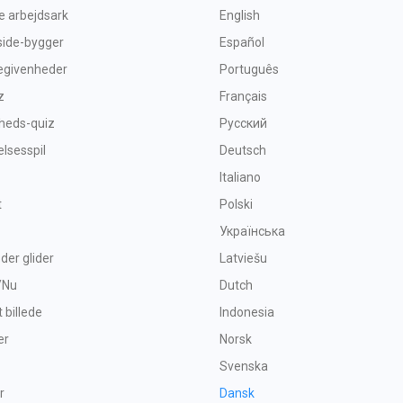
ve arbejdsark
English
side-bygger
Español
begivenheder
Português
z
Français
heds-quiz
Русский
sesspil
Deutsch
Italiano
t
Polski
Українська
 der glider
Latviešu
/Nu
Dutch
t billede
Indonesia
er
Norsk
Svenska
r
Dansk