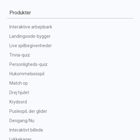
Produkter
Interaktive arbejdsark
Landingsside-bygger
Live spilbegivenheder
Trivia-quiz
Personligheds-quiz
Hukommelsesspil
Match op
Drej hjulet
Krydsord
Puslespil, der glider
Dengang/Nu
Interaktivt billede
Lykkekager