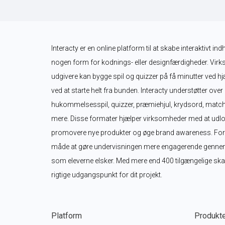
Interacty er en online platform til at skabe interaktivt in
nogen form for kodnings- eller designfærdigheder. Virk
udgivere kan bygge spil og quizzer på få minutter ved hjæ
ved at starte helt fra bunden. Interacty understøtter over
hukommelsesspil, quizzer, præmiehjul, krydsord, matche
mere. Disse formater hjælper virksomheder med at udlo
promovere nye produkter og øge brand awareness. For lær
måde at gøre undervisningen mere engagerende gennem int
som eleverne elsker. Med mere end 400 tilgængelige skabe
rigtige udgangspunkt for dit projekt.
Platform
Produkt