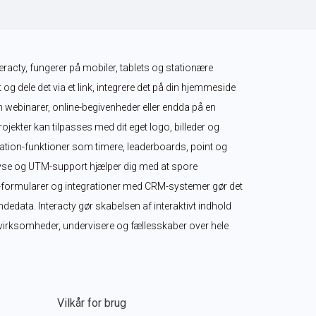
teracty, fungerer på mobiler, tablets og stationære 
 og dele det via et link, integrere det på din hjemmeside 
m webinarer, online-begivenheder eller endda på en 
ekter kan tilpasses med dit eget logo, billeder og 
tion-funktioner som timere, leaderboards, point og 
se og UTM-support hjælper dig med at spore 
-formularer og integrationer med CRM-systemer gør det 
edata. Interacty gør skabelsen af interaktivt indhold 
r virksomheder, undervisere og fællesskaber over hele 
Vilkår for brug