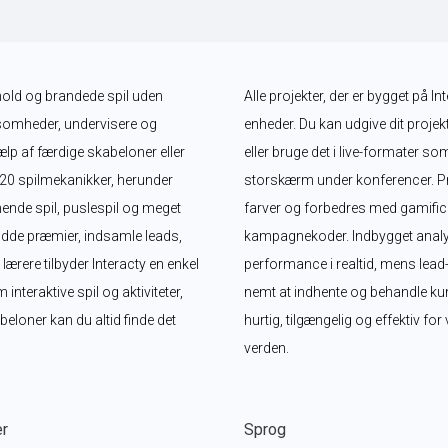
dhold og brandede spil uden 
Alle projekter, der er bygget på In
somheder, undervisere og 
enheder. Du kan udgive dit projekt
lp af færdige skabeloner eller 
eller bruge det i live-formater so
 20 spilmekanikker, herunder 
storskærm under konferencer. Proj
nde spil, puslespil og meget 
farver og forbedres med gamifica
dde præmier, indsamle leads, 
kampagnekoder. Indbygget analy
ere tilbyder Interacty en enkel 
performance i realtid, mens lead
eraktive spil og aktiviteter, 
nemt at indhente og behandle kund
loner kan du altid finde det 
hurtig, tilgængelig og effektiv fo
verden.
er
Sprog