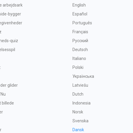
ve arbejdsark
English
side-bygger
Español
begivenheder
Português
z
Français
heds-quiz
Русский
sesspil
Deutsch
Italiano
t
Polski
Українська
 der glider
Latviešu
/Nu
Dutch
t billede
Indonesia
er
Norsk
Svenska
r
Dansk