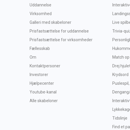
Uddannelse
Interakti
Virksomhed
Landings
Galleri med skabeloner
Live spil
Prisfastsættelse for uddannelse
Trivia-qui
Prisfastsættelse for virksomheder
Personlig
Fællesskab
Hukommel
Om
Match op
Kontaktpersoner
Drej hjule
Investorer
Krydsord
Hjælpecenter
Puslespil,
Youtube-kanal
Dengang
Alle skabeloner
Interaktiv
Lykkekag
Tidslinje
Find et pa