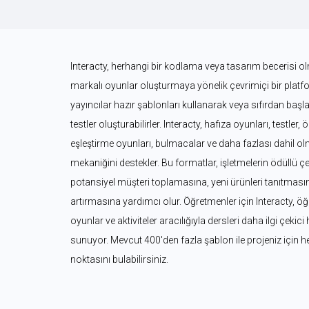
Interacty, herhangi bir kodlama veya tasarım becerisi olm
markalı oyunlar oluşturmaya yönelik çevrimiçi bir platform
yayıncılar hazır şablonları kullanarak veya sıfırdan başl
testler oluşturabilirler. Interacty, hafıza oyunları, testler, 
eşleştirme oyunları, bulmacalar ve daha fazlası dahil ol
mekaniğini destekler. Bu formatlar, işletmelerin ödüllü çe
potansiyel müşteri toplamasına, yeni ürünleri tanıtmasına 
artırmasına yardımcı olur. Öğretmenler için Interacty, öğre
oyunlar ve aktiviteler aracılığıyla dersleri daha ilgi çekici
sunuyor. Mevcut 400'den fazla şablon ile projeniz için 
noktasını bulabilirsiniz.