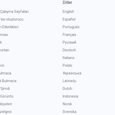
Diller
f Çalışma Sayfaları
English
fası oluşturucu
Español
 Etkinlikleri
Português
ışması
Français
ti
Русский
unları
Deutsch
Italiano
rin
Polski
ulmaca
Українська
lı Bulmaca
Latviešu
Şimdi
Dutch
f Görüntü
Indonesia
biyeleri
Norsk
zelgesi
Svenska