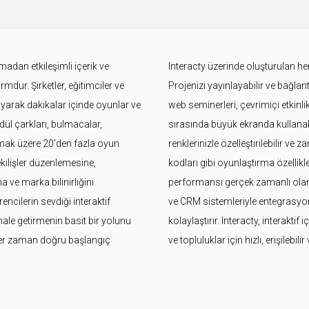
adan etkileşimli içerik ve 
Interacty üzerinde oluşturulan her
dur. Şirketler, eğitimciler ve 
Projenizi yayınlayabilir ve bağlantı
ayarak dakikalar içinde oyunlar ve 
web seminerleri, çevrimiçi etkinli
ödül çarkları, bulmacalar, 
sırasında büyük ekranda kullanabil
mak üzere 20'den fazla oyun 
renklerinizle özelleştirilebilir ve 
kilişler düzenlemesine, 
kodları gibi oyunlaştırma özellikler
ve marka bilinirliğini 
performansı gerçek zamanlı olara
ncilerin sevdiği interaktif 
ve CRM sistemleriyle entegrasyonl
 hale getirmenin basit bir yolunu 
kolaylaştırır. Interacty, interaktif
her zaman doğru başlangıç 
ve topluluklar için hızlı, erişilebilir 