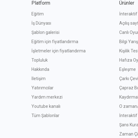
Platform
Ürünler
Eğitim
İnterakti
İş Dünyası
Açılış say
Şablon galerisi
Canlı Oyun
Eğitim için fiyatlandırma
Bilgi Yar
İşletmeler için fiyatlandırma
Kişilik Tes
Topluluk
Hafıza Oy
Hakkında
Eşleşme
İletişim
Çarkı Çevi
Yatırımcılar
Çapraz B
Yardım merkezi
Kaydırma
Youtube kanalı
O zaman/
Tüm Şablonlar
İnterakti
Şans Kura
Zaman Çi