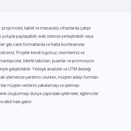
 proje mobil, tablet ve masaüstü cihazlarda çalışır. 
 yoluyla paylaşabilir, web sitenize yerleştirebilir veya 
kler gibi canlı formatlarda ve hatta konferanslar 
irsiniz. Projeler kendi logonuz, resimleriniz ve 
zamanlayıcılar, liderlik tabloları, puanlar ve promosyon 
iyle geliştirilebilir. Yerleşik analizler ve UTM desteği 
k izlemenize yardımcı olurken, müşteri adayı formları 
ar müşteri verilerini yakalamayı ve işlemeyi 
 içerik oluşturmayı dünya çapındaki işletmeler, eğitimciler 
ve etkili hale getirir.