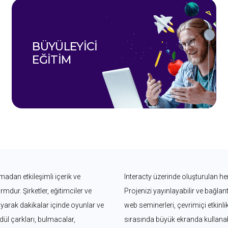
BÜYÜLEYICI 
EĞITIM
adan etkileşimli içerik ve 
Interacty üzerinde oluşturulan her
dur. Şirketler, eğitimciler ve 
Projenizi yayınlayabilir ve bağlantı
ayarak dakikalar içinde oyunlar ve 
web seminerleri, çevrimiçi etkinli
ödül çarkları, bulmacalar, 
sırasında büyük ekranda kullanabil