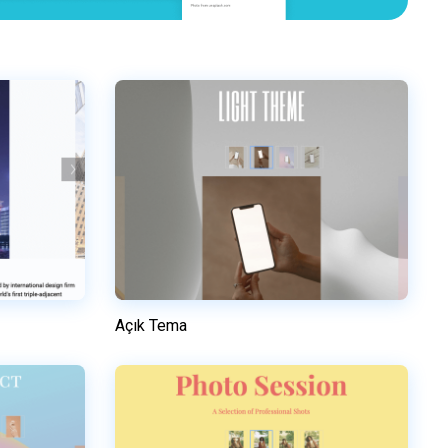
Açık Tema
Önizleme
n
Bu şablonu kullanın