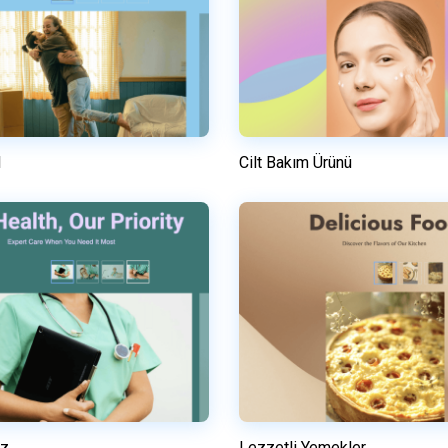
l
Cilt Bakım Ürünü
Önizleme
Önizleme
Bu şablonu kullanın
Bu şablonu kullanı
ez
Lezzetli Yemekler