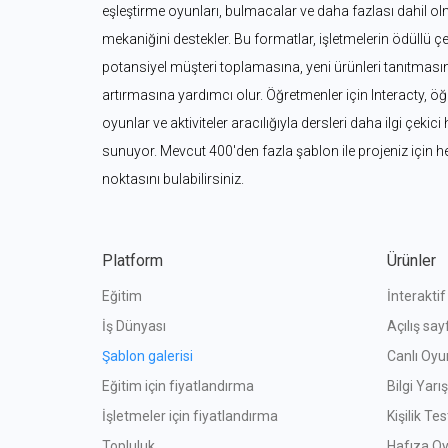
eşleştirme oyunları, bulmacalar ve daha fazlası dahil ol
mekaniğini destekler. Bu formatlar, işletmelerin ödüllü çe
potansiyel müşteri toplamasına, yeni ürünleri tanıtmasına 
artırmasına yardımcı olur. Öğretmenler için Interacty, öğre
oyunlar ve aktiviteler aracılığıyla dersleri daha ilgi çekici
sunuyor. Mevcut 400'den fazla şablon ile projeniz için 
noktasını bulabilirsiniz.
Platform
Ürünler
Eğitim
İnterakti
İş Dünyası
Açılış say
Şablon galerisi
Canlı Oyun
Eğitim için fiyatlandırma
Bilgi Yar
İşletmeler için fiyatlandırma
Kişilik Tes
Topluluk
Hafıza Oy