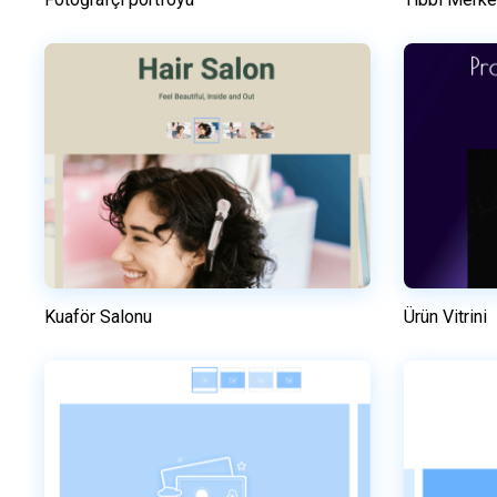
Önizleme
Bu şablonu kullanın
Kuaför Salonu
Ürün Vitrini
Önizleme
Bu şablonu kullanın