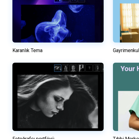
Karanlık Tema
Gayrimenku
Önizleme
Bu şablonu kullanın
Fotoğrafçı portföyü
Tıbbi Merk