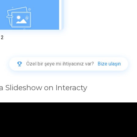
 2
Önizleme
Bu şablonu kullanın
Özel bir şeye mi ihtiyacınız var?
Bize ulaşın
a Slideshow on Interacty