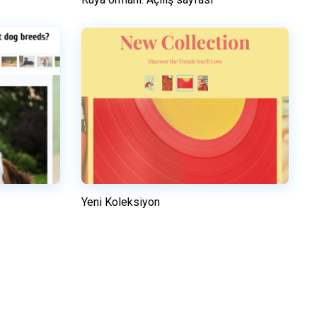
Önizleme
n
Bu şablonu kullanın
Yeni Koleksiyon
Önizleme
n
Bu şablonu kullanın