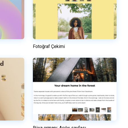
Fotoğraf Çekimi
Önizleme
n
Bu şablonu kullanın
Rüya ormanı: Açılış sayfası