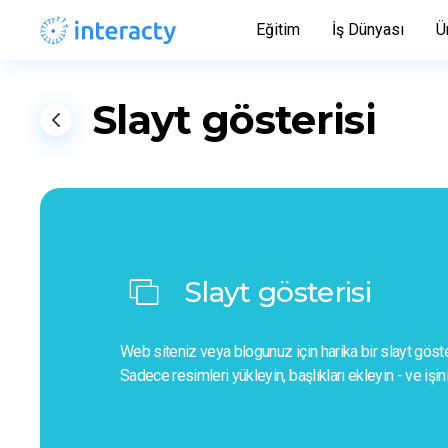
Eğitim
İş Dünyası
Ü
Slayt gösterisi
Slayt gösterisi
Web siteniz veya blogunuz için harika bir slayt göster
Sadece resimleri yükleyin, başlıkları ekleyin - ve işini