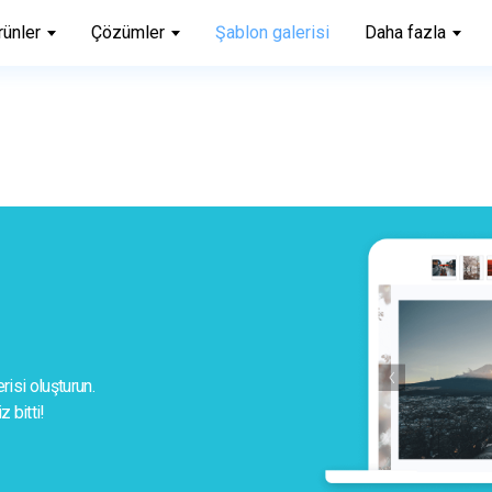
rünler
Çözümler
Şablon galerisi
Daha fazla
isi oluşturun. 
z bitti!