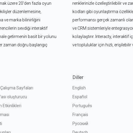
mak üzere 20'den fazla oyun 
renklerinizle özelleştirilebilir ve 
kilişler düzenlemesine, 
kodları gibi oyunlaştırma özellikler
ve marka bilinirliğini 
performansı gerçek zamanlı olara
ncilerin sevdiği interaktif 
ve CRM sistemleriyle entegrasyonl
 hale getirmenin basit bir yolunu 
kolaylaştırır. Interacty, interaktif
her zaman doğru başlangıç 
ve topluluklar için hızlı, erişilebilir 
Diller
f Çalışma Sayfaları
English
fası oluşturucu
Español
 Etkinlikleri
Português
ışması
Français
ti
Русский
unları
Deutsch