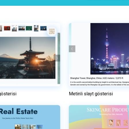
gösterisi
Metinli slayt gösterisi
Önizleme
Önizleme
Kullanım
Bu şablonu kullanı