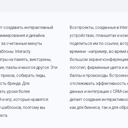
ет создавать интерактивный 
Все проекты, созданные в Int
аммирования и дизайна. 
устройствах, планшетах и ком
 за считанные минуты 
поделиться им по ссылке, вст
лоны. Interacty 
времени - например, во время
гры на память, викторины, 
большом экране конференции. 
, пазлы и многое другое. Эти 
логотип, фирменные цвета и и
ризов, собирать лиды, 
баллы и промокоды. Встроенн
ть бренда. Для 
отслеживать эффективность к
ать уроки более 
данных и интеграции с CRM-сис
и игр, которые нравятся 
делает создание интерактивно
0 шаблонов, поэтому вы 
как для бизнеса, так и для об
кта.