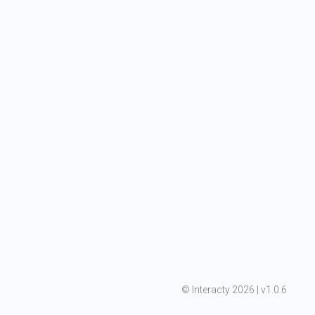
©
 Interacty 2026 | v
1.0.6