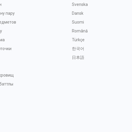
н
Svenska
ну пару
Dansk
редметов
Suomi
у
Română
ма
Türkçe
рточки
한국어
日本語
окровищ
баттлы