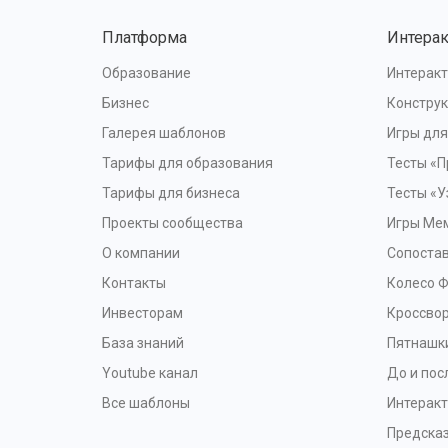
Платформа
Интера
Образование
Интеракт
Бизнес
Конструк
Галерея шаблонов
Игры дл
Тарифы для образования
Тесты «П
Тарифы для бизнеса
Тесты «У
Проекты сообщества
Игры Ме
О компании
Сопоста
Контакты
Колесо 
Инвесторам
Кроссво
База знаний
Пятнашк
Youtube канал
До и пос
Все шаблоны
Интерак
Предска