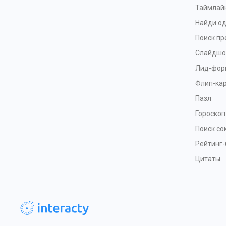
Таймлай
Найди од
Поиск п
Слайдшо
Лид-фор
Флип-ка
Пазл
Гороскоп
Поиск с
Рейтинг-
Цитаты