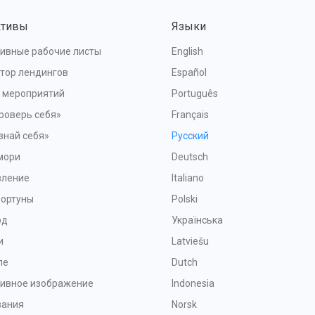
ктивы
Языки
ивные рабочие листы
English
тор лендингов
Español
я мероприятий
Português
роверь себя»
Français
знай себя»
Русский
мори
Deutsch
вление
Italiano
Фортуны
Polski
рд
Українська
и
Latviešu
ле
Dutch
тивное изображение
Indonesia
зания
Norsk