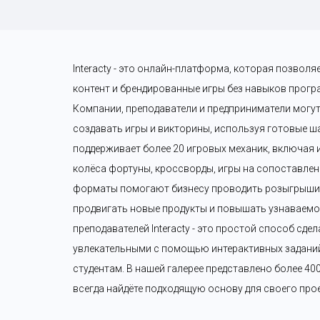
Interacty - это онлайн-платформа, которая позволя
контент и брендированные игры без навыков прогр
Компании, преподаватели и предприниматели могут
создавать игры и викторины, используя готовые шаб
поддерживает более 20 игровых механик, включая и
колёса фортуны, кроссворды, игры на сопоставление
форматы помогают бизнесу проводить розыгрыши п
продвигать новые продукты и повышать узнаваемос
преподавателей Interacty - это простой способ сдел
увлекательными с помощью интерактивных заданий 
студентам. В нашей галерее представлено более 40
всегда найдёте подходящую основу для своего прое