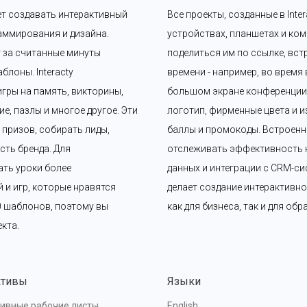
ет создавать интерактивный 
Все проекты, созданные в Int
аммирования и дизайна. 
устройствах, планшетах и ком
 за считанные минуты 
поделиться им по ссылке, вст
лоны. Interacty 
времени - например, во время
гры на память, викторины, 
большом экране конференции. 
, пазлы и многое другое. Эти 
логотип, фирменные цвета и и
ризов, собирать лиды, 
баллы и промокоды. Встроенн
ть бренда. Для 
отслеживать эффективность к
ать уроки более 
данных и интеграции с CRM-сис
и игр, которые нравятся 
делает создание интерактивно
0 шаблонов, поэтому вы 
как для бизнеса, так и для об
кта.
ктивы
Языки
ивные рабочие листы
English