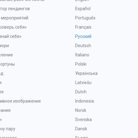
тор лендингов
Español
я мероприятий
Português
роверь себя»
Français
знай себя»
Русский
мори
Deutsch
вление
Italiano
Фортуны
Polski
рд
Українська
и
Latviešu
ле
Dutch
тивное изображение
Indonesia
зания
Norsk
н
Svenska
ну пару
Dansk