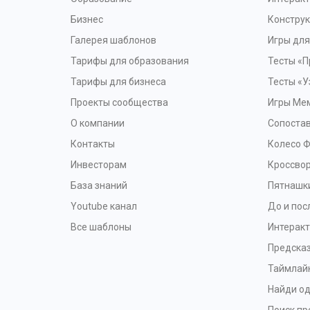
Бизнес
Конструк
Галерея шаблонов
Игры дл
Тарифы для образования
Тесты «П
Тарифы для бизнеса
Тесты «У
Проекты сообщества
Игры Ме
О компании
Сопоста
Контакты
Колесо 
Инвесторам
Кроссво
База знаний
Пятнашк
Youtube канал
До и пос
Все шаблоны
Интерак
Предска
Таймлай
Найди од