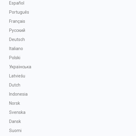
Español
Português
Français
Русский
Deutsch
Italiano
Polski
Українська
Latviešu
Dutch
Indonesia
Norsk
Svenska
Dansk
Suomi