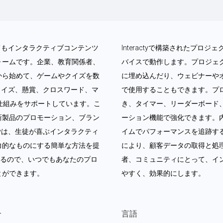
なくてもインタラクティブコンテンツ
Interactyで構築されたプ
ォームです。企業、教育関係者、
バイスで動作します。プロジェ
から始めて、ゲームやクイズを数
に埋め込んだり、ウェビナーや
ム、クイズ、懸賞、クロスワード、マ
で使用することもできます。プ
仕組みをサポートしています。こ
き、タイマー、リーダーボード
新製品のプロモーション、ブラン
ーション機能で強化できます。
ctyは、生徒が喜ぶインタラクティ
イムでパフォーマンスを追跡す
力的なものにする簡単な方法を提
により、顧客データの取得と処理が
いるので、いつでもあなたのプロ
者、コミュニティにとって、イ
とができます。
やすく、効果的にします。
介
言語