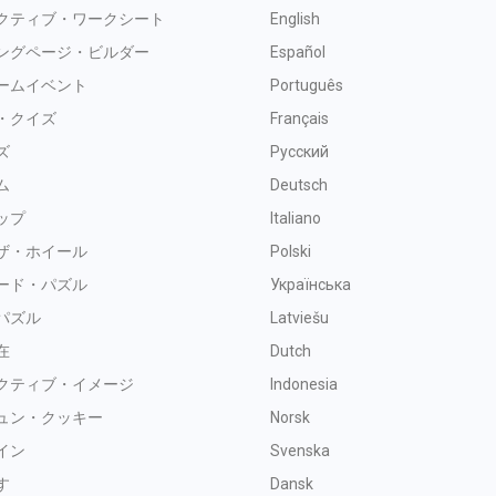
クティブ・ワークシート
English
ングページ・ビルダー
Español
ームイベント
Português
・クイズ
Français
ズ
Русский
ム
Deutsch
ップ
Italiano
ザ・ホイール
Polski
ード・パズル
Українська
パズル
Latviešu
在
Dutch
クティブ・イメージ
Indonesia
ュン・クッキー
Norsk
イン
Svenska
す
Dansk