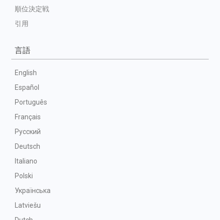
順位決定戦
引用
言語
English
Español
Português
Français
Русский
Deutsch
Italiano
Polski
Українська
Latviešu