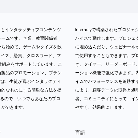
なくてもインタラクティブコンテンツ
Interactyで構築されたプ
ォームです。企業、教育関係者、
バイスで動作します。プロジェ
から始めて、ゲームやクイズを数
に埋め込んだり、ウェビナーや
ム、クイズ、懸賞、クロスワード、マ
で使用することもできます。プ
仕組みをサポートしています。こ
き、タイマー、リーダーボード
新製品のプロモーション、ブラン
ーション機能で強化できます。
ctyは、生徒が喜ぶインタラクティ
イムでパフォーマンスを追跡す
力的なものにする簡単な方法を提
により、顧客データの取得と処理が
いるので、いつでもあなたのプロ
者、コミュニティにとって、イ
とができます。
やすく、効果的にします。
介
言語