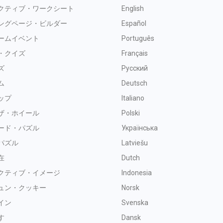
クティブ・ワークシート
English
ングページ・ビルダー
Español
ームイベント
Português
・クイズ
Français
ズ
Русский
ム
Deutsch
ップ
Italiano
ザ・ホイール
Polski
ード・パズル
Українська
パズル
Latviešu
在
Dutch
クティブ・イメージ
Indonesia
ュン・クッキー
Norsk
イン
Svenska
す
Dansk