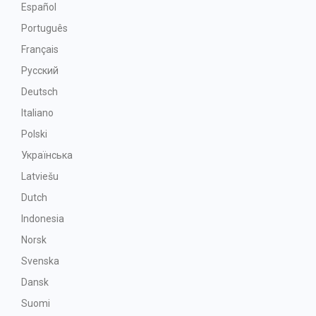
Español
Português
Français
Русский
Deutsch
Italiano
Polski
Українська
Latviešu
Dutch
Indonesia
Norsk
Svenska
Dansk
Suomi