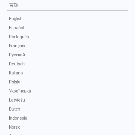
言語
English
Español
Português
Français
Русский
Deutsch
Italiano
Polski
Українська
Latviešu
Dutch
Indonesia
Norsk