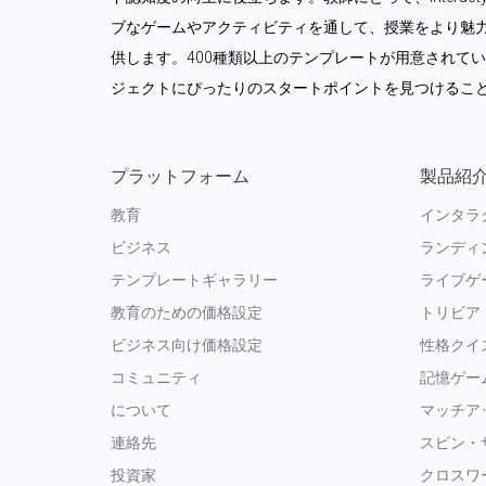
ブなゲームやアクティビティを通して、授業をより魅
供します。400種類以上のテンプレートが用意されて
ジェクトにぴったりのスタートポイントを見つけるこ
プラットフォーム
製品紹
教育
インタラ
ビジネス
ランディ
テンプレートギャラリー
ライブゲ
教育のための価格設定
トリビア
ビジネス向け価格設定
性格クイ
コミュニティ
記憶ゲー
について
マッチア
連絡先
スピン・
投資家
クロスワ