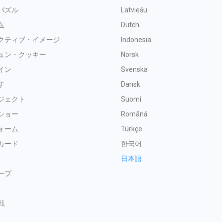
パズル
Latviešu
在
Dutch
クティブ・イメージ
Indonesia
ュン・クッキー
Norsk
イン
Svenska
す
Dansk
ジェクト
Suomi
ショー
Română
ォーム
Türkçe
カード
한국어
日本語
ープ
戦