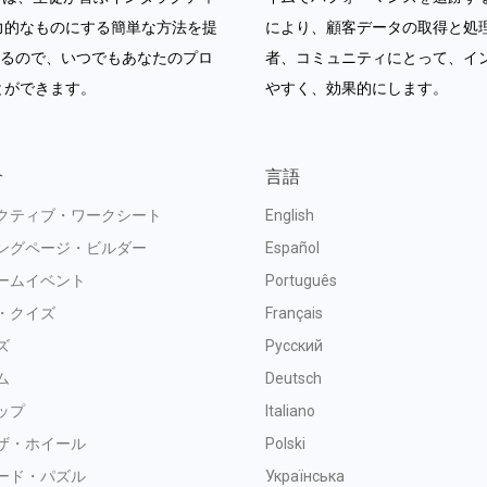
力的なものにする簡単な方法を提
により、顧客データの取得と処理が
いるので、いつでもあなたのプロ
者、コミュニティにとって、イ
とができます。
やすく、効果的にします。
介
言語
クティブ・ワークシート
English
ングページ・ビルダー
Español
ームイベント
Português
・クイズ
Français
ズ
Русский
ム
Deutsch
ップ
Italiano
ザ・ホイール
Polski
ード・パズル
Українська