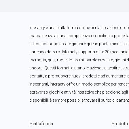
Interacty è una piattaforma online per la creazione di conte
marca senza alcuna competenza di codifica o progettaz
editori possono creare giochi e quiz in pochi minuti util
partendo da zero. Interacty supporta oltre 20 meccaniche 
memoria, quiz, ruote dei premi, parole crociate, giochi d
ancora. Questi formati aiutano le aziende a gestire estra
contatti, a promuovere nuovi prodotti e ad aumentare la 
insegnanti, Interacty offre un modo semplice per rendere 
attraverso giochi e attività interattive che piacciono agli
disponibili, è sempre possibile trovare il punto di parten
Piattaforma
Prodotti