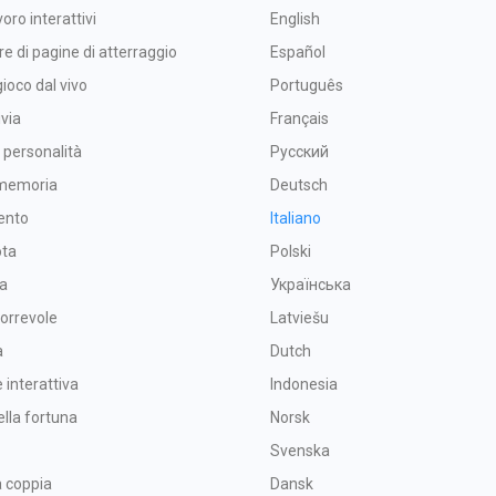
voro interattivi
English
re di pagine di atterraggio
Español
gioco dal vivo
Português
ivia
Français
a personalità
Русский
 memoria
Deutsch
ento
Italiano
ota
Polski
ba
Українська
orrevole
Latviešu
a
Dutch
interattiva
Indonesia
ella fortuna
Norsk
Svenska
 coppia
Dansk