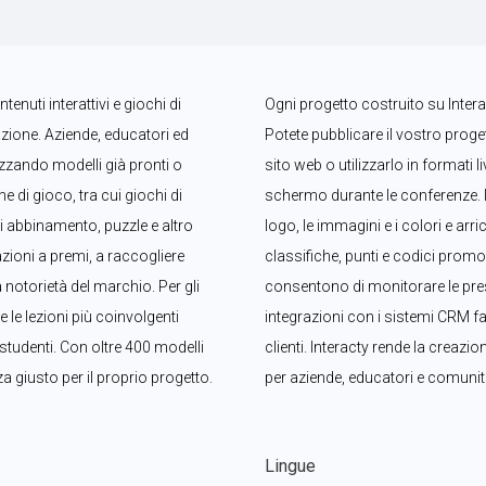
nuti interattivi e giochi di 
Ogni progetto costruito su Interac
ione. Aziende, educatori ed 
Potete pubblicare il vostro proget
izzando modelli già pronti o 
sito web o utilizzarlo in formati 
di gioco, tra cui giochi di 
schermo durante le conferenze. I
i abbinamento, puzzle e altro 
logo, le immagini e i colori e arr
zioni a premi, a raccogliere 
classifiche, punti e codici promoz
notorietà del marchio. Per gli 
consentono di monitorare le presta
le lezioni più coinvolgenti 
integrazioni con i sistemi CRM fac
 studenti. Con oltre 400 modelli 
clienti. Interacty rende la creazio
za giusto per il proprio progetto.
per aziende, educatori e comunità
Lingue