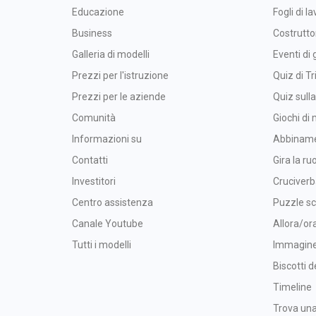
Educazione
Fogli di la
Business
Costrutto
Galleria di modelli
Eventi di 
Prezzi per l'istruzione
Quiz di Tr
Prezzi per le aziende
Quiz sull
Comunità
Giochi di
Informazioni su
Abbinam
Contatti
Gira la ru
Investitori
Cruciver
Centro assistenza
Puzzle sc
Canale Youtube
Allora/or
Tutti i modelli
Immagine 
Biscotti d
Timeline
Trova una