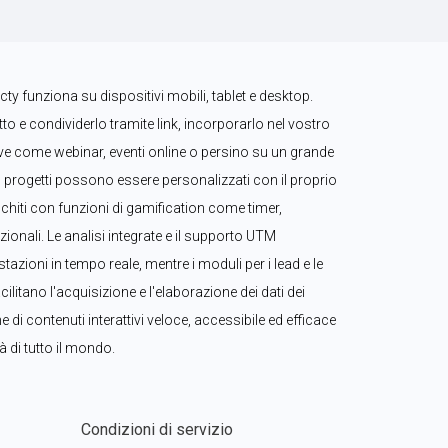
ty funziona su dispositivi mobili, tablet e desktop. 
to e condividerlo tramite link, incorporarlo nel vostro 
live come webinar, eventi online o persino su un grande 
 progetti possono essere personalizzati con il proprio 
icchiti con funzioni di gamification come timer, 
ionali. Le analisi integrate e il supporto UTM 
zioni in tempo reale, mentre i moduli per i lead e le 
ilitano l'acquisizione e l'elaborazione dei dati dei 
ne di contenuti interattivi veloce, accessibile ed efficace 
 di tutto il mondo.
Condizioni di servizio