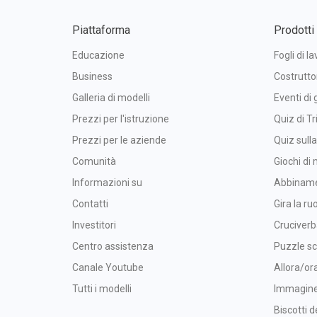
Piattaforma
Prodotti
Educazione
Fogli di la
Business
Costrutto
Galleria di modelli
Eventi di 
Prezzi per l'istruzione
Quiz di Tr
Prezzi per le aziende
Quiz sull
Comunità
Giochi di
Informazioni su
Abbinam
Contatti
Gira la ru
Investitori
Cruciver
Centro assistenza
Puzzle sc
Canale Youtube
Allora/or
Tutti i modelli
Immagine 
Biscotti d