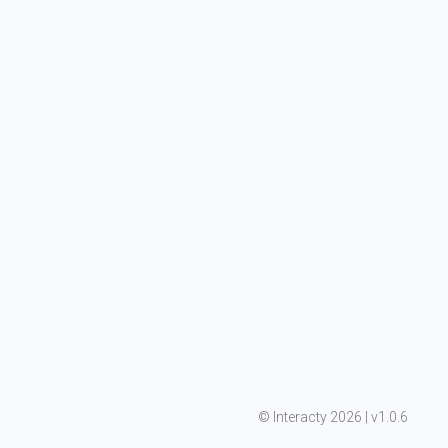
©
 Interacty 2026 | v
1.0.6