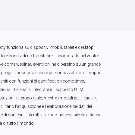
ty funziona su dispositivi mobili, tablet e desktop. 
to e condividerlo tramite link, incorporarlo nel vostro 
live come webinar, eventi online o persino su un grande 
 progetti possono essere personalizzati con il proprio 
icchiti con funzioni di gamification come timer, 
ionali. Le analisi integrate e il supporto UTM 
zioni in tempo reale, mentre i moduli per i lead e le 
ilitano l'acquisizione e l'elaborazione dei dati dei 
ne di contenuti interattivi veloce, accessibile ed efficace 
 di tutto il mondo.