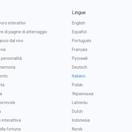
Lingue
voro interattivi
English
re di pagine di atterraggio
Español
gioco dal vivo
Português
ivia
Français
a personalità
Русский
 memoria
Deutsch
ento
Italiano
ota
Polski
ba
Українська
orrevole
Latviešu
a
Dutch
interattiva
Indonesia
ella fortuna
Norsk