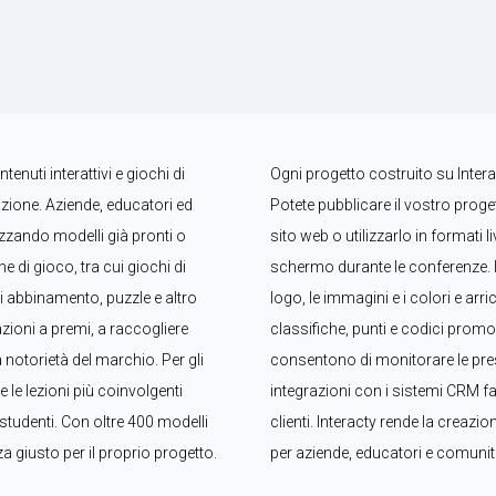
nuti interattivi e giochi di 
Ogni progetto costruito su Interac
ione. Aziende, educatori ed 
Potete pubblicare il vostro proget
izzando modelli già pronti o 
sito web o utilizzarlo in formati 
di gioco, tra cui giochi di 
schermo durante le conferenze. I
i abbinamento, puzzle e altro 
logo, le immagini e i colori e arr
zioni a premi, a raccogliere 
classifiche, punti e codici promoz
notorietà del marchio. Per gli 
consentono di monitorare le presta
le lezioni più coinvolgenti 
integrazioni con i sistemi CRM fac
 studenti. Con oltre 400 modelli 
clienti. Interacty rende la creazio
za giusto per il proprio progetto.
per aziende, educatori e comunità