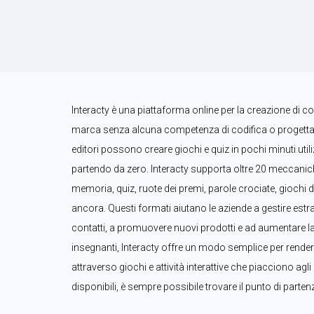
Interacty è una piattaforma online per la creazione di conte
marca senza alcuna competenza di codifica o progettaz
editori possono creare giochi e quiz in pochi minuti util
partendo da zero. Interacty supporta oltre 20 meccaniche 
memoria, quiz, ruote dei premi, parole crociate, giochi d
ancora. Questi formati aiutano le aziende a gestire estra
contatti, a promuovere nuovi prodotti e ad aumentare la 
insegnanti, Interacty offre un modo semplice per rendere 
attraverso giochi e attività interattive che piacciono agli
disponibili, è sempre possibile trovare il punto di parten