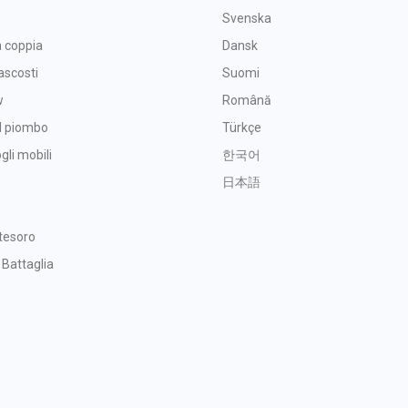
Svenska
 coppia
Dansk
ascosti
Suomi
w
Română
l piombo
Türkçe
gli mobili
한국어
日本語
 tesoro
 Battaglia