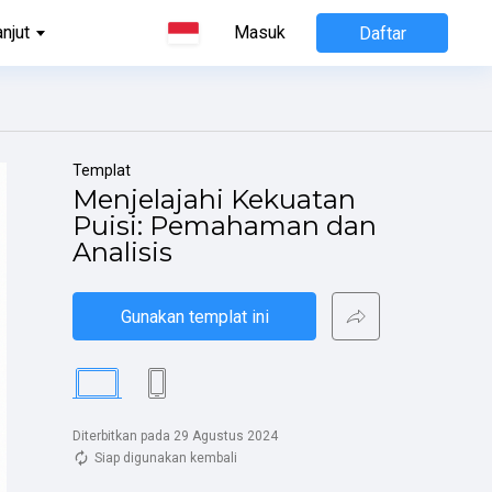
anjut
Masuk
Daftar
Templat
Menjelajahi Kekuatan 
Puisi: Pemahaman dan 
Analisis
Gunakan templat ini
Diterbitkan pada 29 Agustus 2024
Siap digunakan kembali