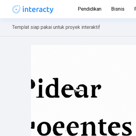
Pendidikan
Bisnis
Templat siap pakai untuk proyek interaktif