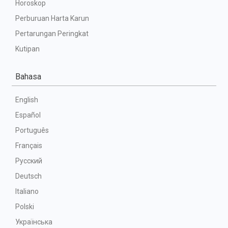
Horoskop
Perburuan Harta Karun
Pertarungan Peringkat
Kutipan
Bahasa
English
Español
Português
Français
Русский
Deutsch
Italiano
Polski
Українська