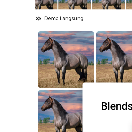
Demo Langsung