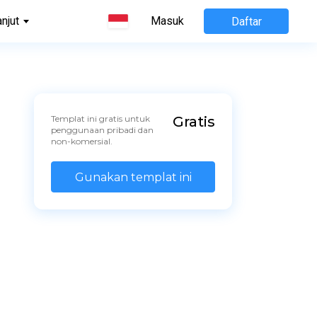
anjut
Masuk
Daftar
Templat ini gratis untuk 
Gratis
penggunaan pribadi dan 
non-komersial.
Gunakan templat ini