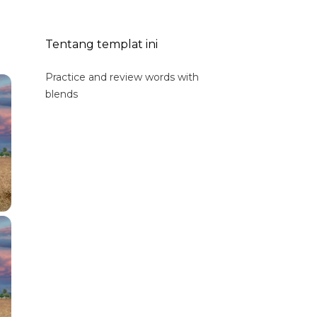
Tentang templat ini
Practice and review words with 
blends