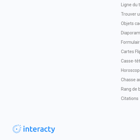
Ligne du
Trouver u
Objets c
Diapora
Formulai
Cartes Fli
Casse-tê
Horoscop
Chasse au
Rang de b
Citations