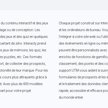
du contenu interactif et des jeux 
Chaque projet construit sur Intera
ge ou de conception. Les 
et les ordinateurs de bureau. Vous
 des jeux et des quiz en quelques 
l'intégrer à votre site web ou l'ut
artant de zéro. Interacty prend 
des événements en ligne ou même
jeux de mémoire, les quiz, les 
peuvent être personnalisés avec 
les puzzles, etc. Ces formats 
enrichis de fonctions de gamific
rt, de collecter des prospects, 
classement, des points et des co
toriété de leur marque. Pour les 
support UTM vous aident à suivre
s cours plus attrayants grâce à 
formulaires de prospects et les i
ent. Avec plus de 400 modèles 
et le traitement des données clien
art pour votre projet.
rapide, accessible et efficace po
du monde entier.