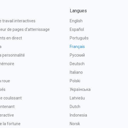
Langues
e travail interactives
English
eur de pages d'atterrissage
Español
ts en direct
Português
a
Français
la personnalité
Русский
mémoire
Deutsch
Italiano
a roue
Polski
sés
Українська
e coulissant
Latviešu
intenant
Dutch
eractive
Indonesia
e la fortune
Norsk