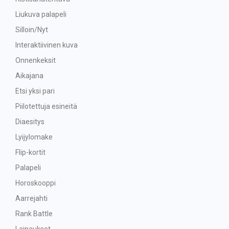
Liukuva palapeli
Silloin/Nyt
Interaktiivinen kuva
Onnenkeksit
Aikajana
Etsi yksi pari
Piilotettuja esineitä
Diaesitys
Lyijylomake
Flip-kortit
Palapeli
Horoskooppi
Aarrejahti
Rank Battle