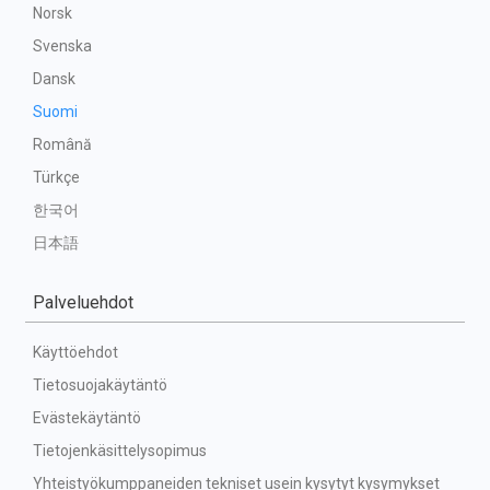
Norsk
Svenska
Dansk
Suomi
Română
Türkçe
한국어
日本語
Palveluehdot
Käyttöehdot
Tietosuojakäytäntö
Evästekäytäntö
Tietojenkäsittelysopimus
Yhteistyökumppaneiden tekniset usein kysytyt kysymykset