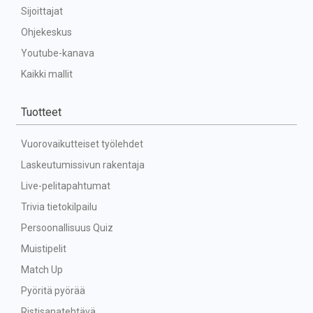
Sijoittajat
Ohjekeskus
Youtube-kanava
Kaikki mallit
Tuotteet
Vuorovaikutteiset työlehdet
Laskeutumissivun rakentaja
Live-pelitapahtumat
Trivia tietokilpailu
Persoonallisuus Quiz
Muistipelit
Match Up
Pyöritä pyörää
Ristisanatehtävä