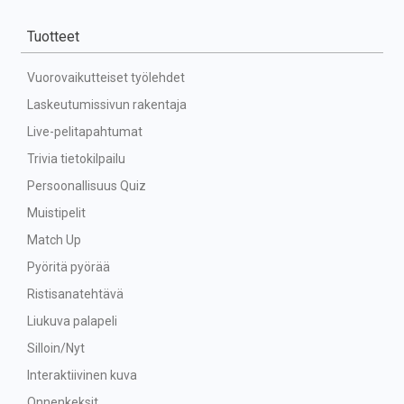
Tuotteet
Vuorovaikutteiset työlehdet
Laskeutumissivun rakentaja
Live-pelitapahtumat
Trivia tietokilpailu
Persoonallisuus Quiz
Muistipelit
Match Up
Pyöritä pyörää
Ristisanatehtävä
Liukuva palapeli
Silloin/Nyt
Interaktiivinen kuva
Onnenkeksit