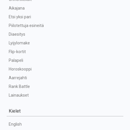
Aikajana
Etsi yksi pari
Piilotettuja esineitä
Diaesitys
Lyijylomake
Flip-kortit
Palapeli
Horoskooppi
Aarrejahti
Rank Battle
Lainaukset
Kielet
English