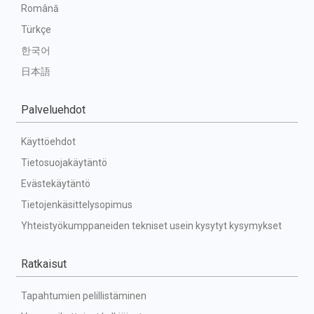
Română
Türkçe
한국어
日本語
Palveluehdot
Käyttöehdot
Tietosuojakäytäntö
Evästekäytäntö
Tietojenkäsittelysopimus
Yhteistyökumppaneiden tekniset usein kysytyt kysymykset
Ratkaisut
Tapahtumien pelillistäminen