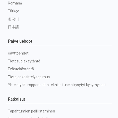
Română
Türkçe
한국어
日本語
Palveluehdot
Käyttöehdot
Tietosuojakäytäntö
Evästekäytäntö
Tietojenkäsittelysopimus
Yhteistyökumppaneiden tekniset usein kysytyt kysymykset
Ratkaisut
Tapahtumien pelillistäminen