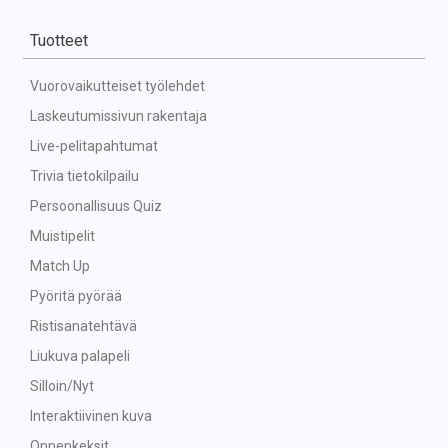
Tuotteet
Vuorovaikutteiset työlehdet
Laskeutumissivun rakentaja
Live-pelitapahtumat
Trivia tietokilpailu
Persoonallisuus Quiz
Muistipelit
Match Up
Pyöritä pyörää
Ristisanatehtävä
Liukuva palapeli
Silloin/Nyt
Interaktiivinen kuva
Onnenkeksit