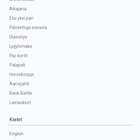
Aikajana
Etsi yksi pari
Piilotettuja esineitä
Diaesitys
Lyijylomake
Flip-kortit
Palapeli
Horoskooppi
Aarrejahti
Rank Battle
Lainaukset
Kielet
English